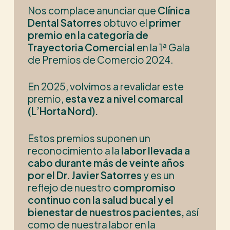
Nos complace anunciar que
Clínica
Dental Satorres
obtuvo el
primer
premio en la categoría de
Trayectoria Comercial
en la 1ª Gala
de Premios de Comercio 2024.
En 2025, volvimos a revalidar este
premio,
esta vez a nivel comarcal
(L’Horta Nord).
Estos premios suponen un
reconocimiento a la
labor llevada a
cabo durante más de veinte años
por el Dr. Javier Satorres
y es un
reflejo de nuestro
compromiso
continuo con la salud bucal y el
bienestar de nuestros pacientes,
así
como de nuestra labor en la