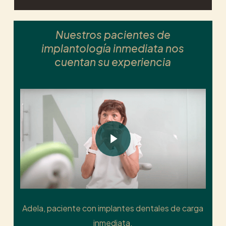
Nuestros pacientes de
implantología inmediata nos
cuentan su experiencia
Play Video
Play Video
Adela, paciente con implantes dentales de carga
inmediata.