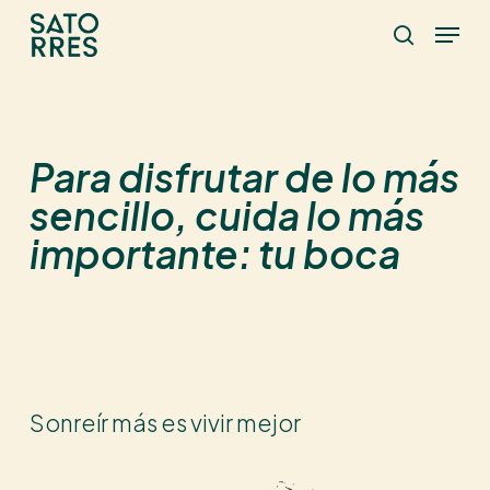
Skip
Menu
to
Búsqued
main
content
Para disfrutar de lo más
sencillo, cuida lo más
importante: tu boca
Sonreír
más
es
vivir
mejor