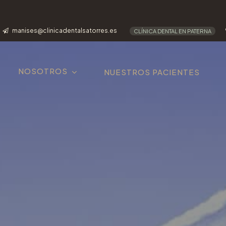
manises@clinicadentalsatorres.es
CLÍNICA DENTAL EN PATERNA
NOSOTROS
NUESTROS PACIENTES