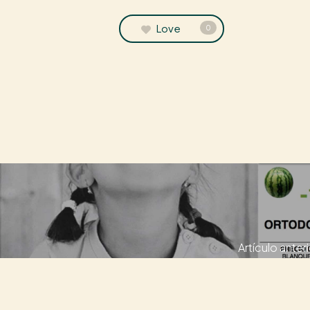
Love
0
Artículo anteri
Cómete el veran