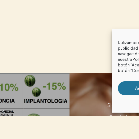
Utilizamos 
publicidad 
navegación 
nuestra
Pol
botón “Acep
botón “Con
A
Siguiente artí
or
Cuida d
o
verano