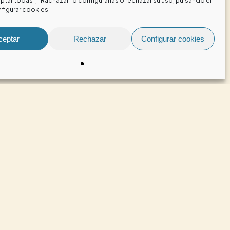
tar todas”, "Rachazar" o configurarlas o rechazar su uso, pulsando el
figurar cookies”
, puede aparecer o empeorar la
ceptar
Rechazar
Configurar cookies
ua con frecuencia
para ayudar a
ebidas frías.
uelen tener un PH ácido.
, con un cepillado incorrecto
ás y
pide tu cita ahora por Internet
o