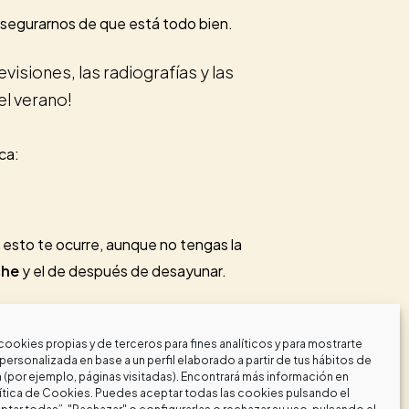
asegurarnos de que está todo bien.
visiones, las radiografías y las
l verano!
ca:
i esto te ocurre, aunque no tengas la
che
y el de después de desayunar.
llo, el cepillado de antes de
cookies propias y de terceros para fines analíticos y para mostrarte
personalizada en base a un perfil elaborado a partir de tus hábitos de
(por ejemplo, páginas visitadas). Encontrará más información en
ítica de Cookies
. Puedes aceptar todas las cookies pulsando el