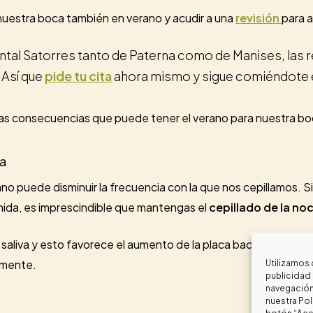
 nuestra boca también en verano y acudir a una
revisión
para 
ntal Satorres tanto de Paterna como de Manises, las re
. Así que
pide tu cita
ahora mismo y sigue comiéndote e
nas consecuencias que puede tener el verano para nuestra bo
na
no puede disminuir la frecuencia con la que nos cepillamos. S
omida, es imprescindible que mantengas el
cepillado de la no
iva y esto favorece el aumento de la placa bacteriana. Por e
amente.
Utilizamos 
publicidad 
navegación 
nuestra
Pol