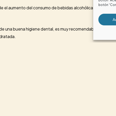
botón “Acep
botón “Con
añade el aumento del consumo de bebidas alcohólicas o tabaco
A
s de una buena higiene dental, es muy recomendable
beber ag
idratada.
anterior
, en verano aumentamos el consumo de alimentos y b
l se debe a que muchas de las comidas y bebidas veraniegas s
s, refrescos, vino, bebidas energéticas, cerveza o gazpacho
idad dental.
lguno de estas afecciones u otras en tu boca, no lo pienses m