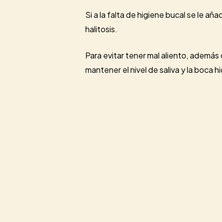
Si a la falta de higiene bucal se le 
halitosis.
Para evitar tener mal aliento, ademá
mantener el nivel de saliva y la boca h
3. Hipersensibilidad dental
Como ya comentamos en
este post 
La aparición de la sencibilidad denta
Cuando se combina el consumo de zumo
favorece la aparición de esta sensibil
Si te has comido el verano, y notas a