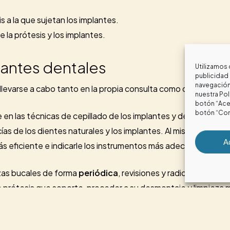
s a la que sujetan los implantes.
la prótesis y los implantes.
lantes dentales
Utilizamos 
publicidad 
navegación 
 llevarse a cabo tanto en la propia consulta como de manera 
nuestra
Pol
botón “Acep
botón “Con
te en las técnicas de cepillado de los implantes y de la dentició
ías de los dientes naturales y los implantes. Al mismo tiempo 
A
ás eficiente e indicarle los instrumentos más adecuados para d
iezas bucales de forma
periódica
, revisiones y radiografías de 
de prótesis que soporte, proceder a su desmontaje y limpieza
llo manual o eléctrico en caso de prótesis fijas sobre implant
o del hilo dental y los cepillos interproximales para limpiar los