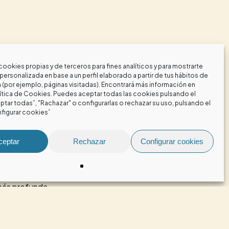
cookies propias y de terceros para fines analíticos y para mostrarte
personalizada en base a un perfil elaborado a partir de tus hábitos de
(por ejemplo, páginas visitadas). Encontrará más información en
fundamental en casa.
ítica de Cookies
. Puedes aceptar todas las cookies pulsando el
tar todas”, "Rachazar" o configurarlas o rechazar su uso, pulsando el
figurar cookies”
n natural, ya que existe una relación
hay que enseñar al paciente a limpiar
ceptar
Rechazar
Configurar cookies
icho fin.
control e incluso, según el tipo de
 más profunda.
es, se pueden utilizar otros
 espacios entre los dientes y entre los