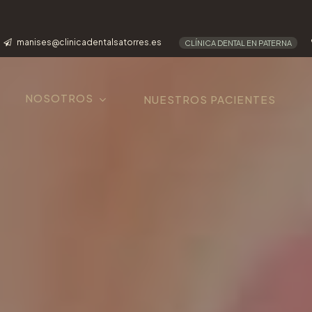
manises@clinicadentalsatorres.es
CLÍNICA DENTAL EN PATERNA
NOSOTROS
NUESTROS PACIENTES