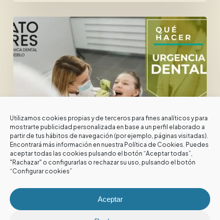
Urgencias
Dentales
en
Verano.
Todo
lo
que
Utilizamos cookies propias y de terceros para fines analíticos y para
necesitas
mostrarte publicidad personalizada en base a un perfil elaborado a
partir de tus hábitos de navegación (por ejemplo, páginas visitadas).
saber.
Encontrará más información en nuestra
Política de Cookies
. Puedes
aceptar todas las cookies pulsando el botón “Aceptar todas”,
"Rachazar" o configurarlas o rechazar su uso, pulsando el botón
Novedades
Urgencia dental
“Configurar cookies”
Urgencias Dentales en Verano. Todo lo
que necesitas saber.
Aceptar