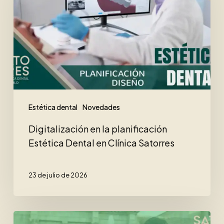
planificación
Estética
Dental
en
Clínica
Satorres
Estética dental
Novedades
Digitalización en la planificación
Estética Dental en Clínica Satorres
23 de julio de 2026
La