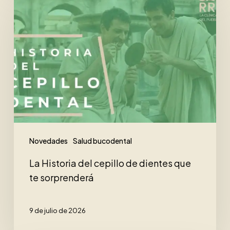
Historia
del
cepillo
de
dientes
que
te
sorprenderá
Novedades
Salud bucodental
La Historia del cepillo de dientes que
te sorprenderá
9 de julio de 2026