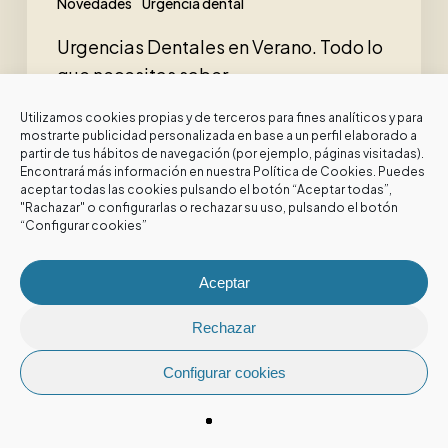
Novedades
Urgencia dental
Urgencias Dentales en Verano. Todo lo
que necesitas saber.
Utilizamos cookies propias y de terceros para fines analíticos y para
mostrarte publicidad personalizada en base a un perfil elaborado a
12 de junio de 2026
partir de tus hábitos de navegación (por ejemplo, páginas visitadas).
Encontrará más información en nuestra
Política de Cookies
. Puedes
aceptar todas las cookies pulsando el botón “Aceptar todas”,
"Rachazar" o configurarlas o rechazar su uso, pulsando el botón
“Configurar cookies”
Aceptar
Deja un comentario
Rechazar
Debes de estar registrado para poder dejar un
comentario.
Configurar cookies