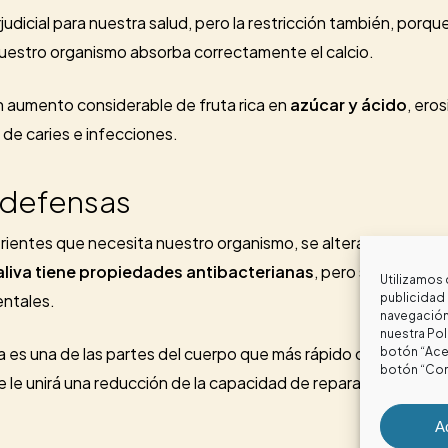
udicial para nuestra salud, pero la restricción también, porq
 nuestro organismo absorba correctamente el calcio.
 aumento considerable de fruta rica en
azúcar y ácido
, ero
de caries e infecciones.
 defensas
utrientes que necesita nuestro organismo, se altera también l
saliva tiene propiedades antibacterianas
, pero si no tiene
Utilizamos 
publicidad 
entales.
navegación 
nuestra
Pol
a es una de las partes del cuerpo que más rápido cicatriza. Si
botón “Acep
botón “Con
e le unirá una reducción de la capacidad de reparar lesiones y
A