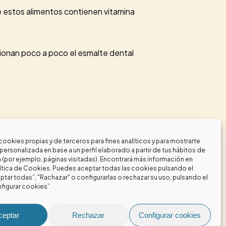
ue estos alimentos contienen vitamina
sionan poco a poco el esmalte dental
a composición de nuestra saliva. Uno
 los nutrientes necesarios nuestra boca
cookies propias y de terceros para fines analíticos y para mostrarte
personalizada en base a un perfil elaborado a partir de tus hábitos de
(por ejemplo, páginas visitadas). Encontrará más información en
ítica de Cookies
. Puedes aceptar todas las cookies pulsando el
 no se consume la suficiente
vitamina
tar todas”, "Rachazar" o configurarlas o rechazar su uso, pulsando el
figurar cookies”
 aumentará la posibilidad de
ceptar
Rechazar
Configurar cookies