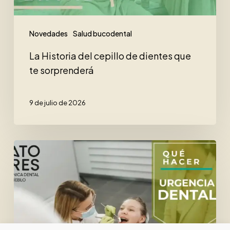
sorprenderá
Novedades
Salud bucodental
La Historia del cepillo de dientes que
te sorprenderá
9 de julio de 2026
Urgencias
Dentales
en
Verano.
Todo
lo