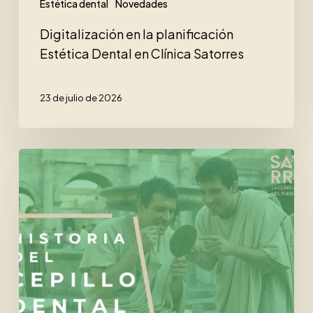
Estética dental
Novedades
Digitalización en la planificación
Estética Dental en Clínica Satorres
23 de julio de 2026
La
Historia
del
cepillo
de
dientes
que
te