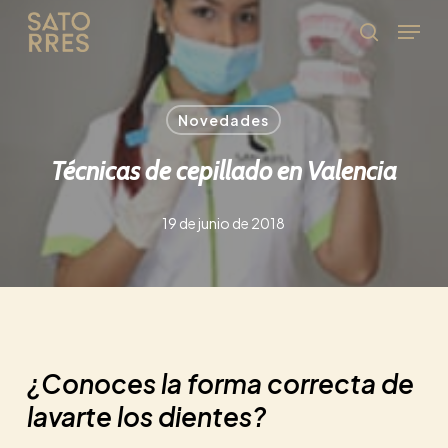
Skip
Menu
to
Búsqued
main
content
Novedades
Técnicas de cepillado en Valencia
19 de junio de 2018
¿Conoces la forma correcta de
lavarte los dientes?